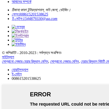
আমাদের সম্পর্কে
ঠিকানা:
কাফা ইন্টারন্যাশনাল, শুনি জেলা, বেইজিং।
ফোন:
008615201538625
ই-মেইল:
1544879330@qq.com
© কপিরাইট - 2010-2023 : সর্বস্বত্ব সংরক্ষিত৷
সাইটম্যাপ
সোপ্রানো লেজার হেয়ার রিমুভাল মেশিন
,
সোপ্রানো লেজার মেশিন
,
হেয়ার রিমুভাল বিউটি ম
হোয়াটসঅ্যাপ
ই-মেইল
008615201538625