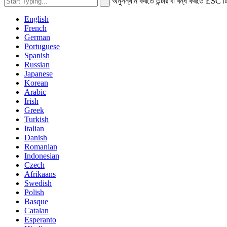
অনুসন্ধান করতে এন্টার বা বন্ধ করতে ESC টি
English
French
German
Portuguese
Spanish
Russian
Japanese
Korean
Arabic
Irish
Greek
Turkish
Italian
Danish
Romanian
Indonesian
Czech
Afrikaans
Swedish
Polish
Basque
Catalan
Esperanto