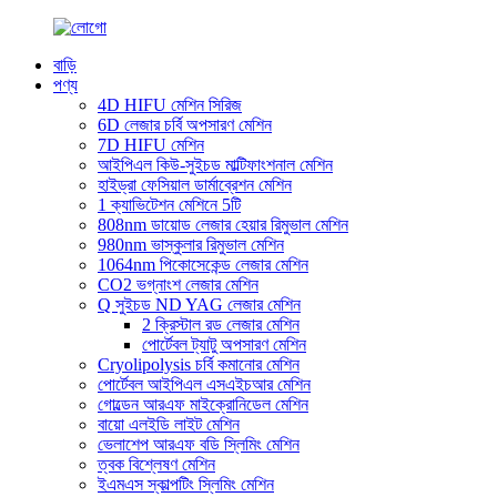
বাড়ি
পণ্য
4D HIFU মেশিন সিরিজ
6D লেজার চর্বি অপসারণ মেশিন
7D HIFU মেশিন
আইপিএল কিউ-সুইচড মাল্টিফাংশনাল মেশিন
হাইড্রা ফেসিয়াল ডার্মাব্রেশন মেশিন
1 ক্যাভিটেশন মেশিনে 5টি
808nm ডায়োড লেজার হেয়ার রিমুভাল মেশিন
980nm ভাস্কুলার রিমুভাল মেশিন
1064nm পিকোসেকেন্ড লেজার মেশিন
CO2 ভগ্নাংশ লেজার মেশিন
Q সুইচড ND YAG লেজার মেশিন
2 ক্রিস্টাল রড লেজার মেশিন
পোর্টেবল ট্যাটু অপসারণ মেশিন
Cryolipolysis চর্বি কমানোর মেশিন
পোর্টেবল আইপিএল এসএইচআর মেশিন
গোল্ডেন আরএফ মাইক্রোনিডেল মেশিন
বায়ো এলইডি লাইট মেশিন
ভেলাশেপ আরএফ বডি স্লিমিং মেশিন
ত্বক বিশ্লেষণ মেশিন
ইএমএস স্কাল্পটিং স্লিমিং মেশিন