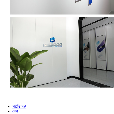
সার্টিফিকেট
সেবা