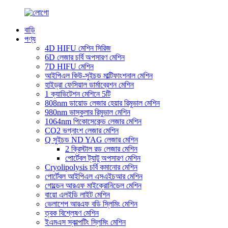
বাড়ি
পণ্য
4D HIFU মেশিন সিরিজ
6D লেজার চর্বি অপসারণ মেশিন
7D HIFU মেশিন
আইপিএল কিউ-সুইচড মাল্টিফাংশনাল মেশিন
হাইড্রা ফেসিয়াল ডার্মাব্রেশন মেশিন
1 ক্যাভিটেশন মেশিনে 5টি
808nm ডায়োড লেজার হেয়ার রিমুভাল মেশিন
980nm ভাস্কুলার রিমুভাল মেশিন
1064nm পিকোসেকেন্ড লেজার মেশিন
CO2 ভগ্নাংশ লেজার মেশিন
Q সুইচড ND YAG লেজার মেশিন
2 ক্রিস্টাল রড লেজার মেশিন
পোর্টেবল ট্যাটু অপসারণ মেশিন
Cryolipolysis চর্বি কমানোর মেশিন
পোর্টেবল আইপিএল এসএইচআর মেশিন
গোল্ডেন আরএফ মাইক্রোনিডেল মেশিন
বায়ো এলইডি লাইট মেশিন
ভেলাশেপ আরএফ বডি স্লিমিং মেশিন
ত্বক বিশ্লেষণ মেশিন
ইএমএস স্কাল্পটিং স্লিমিং মেশিন