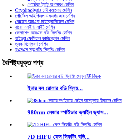
পোর্টেবল ট্যাটু অপসারণ মেশিন
Cryolipolysis চর্বি কমানোর মেশিন
পোর্টেবল আইপিএল এসএইচআর মেশিন
গোল্ডেন আরএফ মাইক্রোনিডেল মেশিন
বায়ো এলইডি লাইট মেশিন
ভেলাশেপ আরএফ বডি স্লিমিং মেশিন
হাইড্রা ফেসিয়াল ডার্মাব্রেশন মেশিন
ত্বক বিশ্লেষণ মেশিন
ইএমএস স্কাল্পটিং স্লিমিং মেশিন
বৈশিষ্ট্যযুক্ত পণ্য
ইনার বল রোলার বডি স্লিম...
980nm লেজার স্পাইডার ভ্যাইন ভ্যাস...
7D HIFU ফেস লিফটিং বডি...