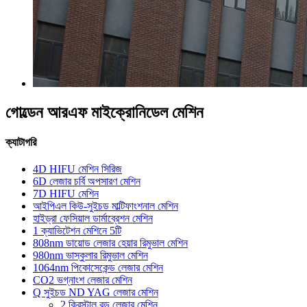
গোল্ডেন আরএফ মাইক্রোনিডেল মেশিন
ক্যাটাগরি
4D HIFU মেশিন সিরিজ
6D লেজার চর্বি অপসারণ মেশিন
7D HIFU মেশিন
আইপিএল কিউ-সুইচড মাল্টিফাংশনাল মেশিন
হাইড্রা ফেসিয়াল ডার্মাব্রেশন মেশিন
1 ক্যাভিটেশন মেশিনে 5টি
808nm ডায়োড লেজার হেয়ার রিমুভাল মেশিন
980nm ভাস্কুলার রিমুভাল মেশিন
1064nm পিকোসেকেন্ড লেজার মেশিন
CO2 ভগ্নাংশ লেজার মেশিন
Q সুইচড ND YAG লেজার মেশিন
2 ক্রিস্টাল রড লেজার মেশিন