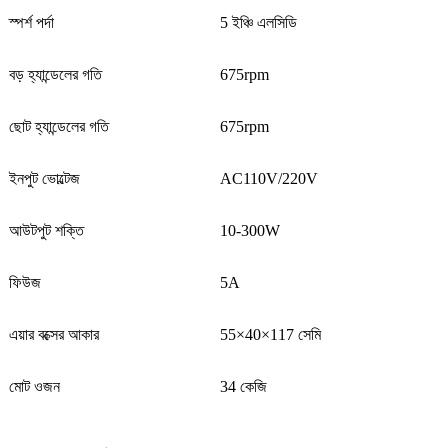
স্পর্শ পর্দা
5 ইঞ্চি এলসিডি
বড় হ্যান্ডেলের গতি
675rpm
ছোট হ্যান্ডেলের গতি
675rpm
ইনপুট ভোল্টেজ
AC110V/220V
আউটপুট শক্তি
10-300W
ফিউজ
5A
এয়ার বক্সের আকার
55×40×117 সেমি
মোট ওজন
34 কেজি