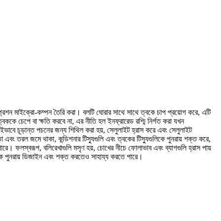
্রেশন মাইক্রো-কম্পন তৈরি করা। বলটি ঘোরার সাথে সাথে ত্বকে চাপ প্রয়োগ করে, এটি
বককে চেপে বা ক্ষতি করবে না, এর নীতি হল ইনফ্রারেড রশ্মি নির্গত করা যখন
 এইভাবে চূড়ান্ত পচনের জন্য শিথিল করা হয়, সেলুলাইট হ্রাস করে এবং সেলুলাইট
 এবং তরল জমে থাকা, কন্ডিশনার টিস্যুগুলি এবং ত্বকের টিস্যুগুলিকে পুনরায় শক্ত করে,
পারে। ফলস্বরূপ, বলিরেখাগুলি মসৃণ হয়, চোখের নীচে ফোলাভাব এবং ব্যাগগুলি হ্রাস পায়
ুককে পুনরায় ডিজাইন এবং শক্ত করতেও সাহায্য করতে পারে।