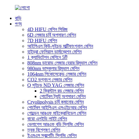
বাড়ি
পণ্য
4D HIFU মেশিন সিরিজ
6D লেজার চর্বি অপসারণ মেশিন
7D HIFU মেশিন
আইপিএল কিউ-সুইচড মাল্টিফাংশনাল মেশিন
হাইড্রা ফেসিয়াল ডার্মাব্রেশন মেশিন
1 ক্যাভিটেশন মেশিনে 5টি
808nm ডায়োড লেজার হেয়ার রিমুভাল মেশিন
980nm ভাস্কুলার রিমুভাল মেশিন
1064nm পিকোসেকেন্ড লেজার মেশিন
CO2 ভগ্নাংশ লেজার মেশিন
Q সুইচড ND YAG লেজার মেশিন
2 ক্রিস্টাল রড লেজার মেশিন
পোর্টেবল ট্যাটু অপসারণ মেশিন
Cryolipolysis চর্বি কমানোর মেশিন
পোর্টেবল আইপিএল এসএইচআর মেশিন
গোল্ডেন আরএফ মাইক্রোনিডেল মেশিন
বায়ো এলইডি লাইট মেশিন
ভেলাশেপ আরএফ বডি স্লিমিং মেশিন
ত্বক বিশ্লেষণ মেশিন
ইএমএস স্কাল্পটিং স্লিমিং মেশিন