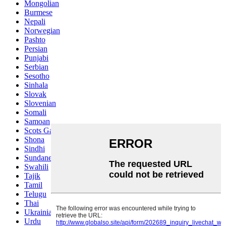
Mongolian
Burmese
Nepali
Norwegian
Pashto
Persian
Punjabi
Serbian
Sesotho
Sinhala
Slovak
Slovenian
Somali
Samoan
Scots Gaelic
Shona
Sindhi
Sundanese
Swahili
Tajik
Tamil
Telugu
Thai
Ukrainian
Urdu