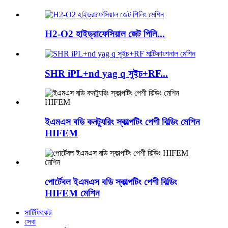
H2-O2 হাইড্রাফেসিয়াল জেট পিলি...
SHR iPL+nd yag q সুইচ+RF...
ইএমএস বডি কনট্যুরিং স্কাল্পটিং পেশী বিল্ডিং মেশিন
HIFEM
পোর্টেবল ইএমএস বডি স্কাল্পটিং পেশী বিল্ডিং
HIFEM মেশিন
সার্টিফিকেট
সেবা