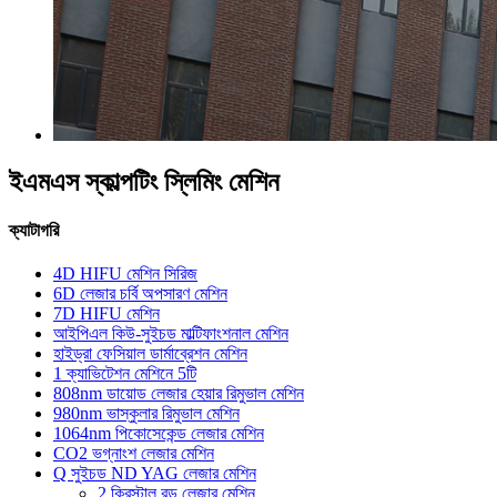
ইএমএস স্কাল্পটিং স্লিমিং মেশিন
ক্যাটাগরি
4D HIFU মেশিন সিরিজ
6D লেজার চর্বি অপসারণ মেশিন
7D HIFU মেশিন
আইপিএল কিউ-সুইচড মাল্টিফাংশনাল মেশিন
হাইড্রা ফেসিয়াল ডার্মাব্রেশন মেশিন
1 ক্যাভিটেশন মেশিনে 5টি
808nm ডায়োড লেজার হেয়ার রিমুভাল মেশিন
980nm ভাস্কুলার রিমুভাল মেশিন
1064nm পিকোসেকেন্ড লেজার মেশিন
CO2 ভগ্নাংশ লেজার মেশিন
Q সুইচড ND YAG লেজার মেশিন
2 ক্রিস্টাল রড লেজার মেশিন