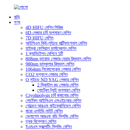
বাড়ি
পণ্য
4D HIFU মেশিন সিরিজ
6D লেজার চর্বি অপসারণ মেশিন
7D HIFU মেশিন
আইপিএল কিউ-সুইচড মাল্টিফাংশনাল মেশিন
হাইড্রা ফেসিয়াল ডার্মাব্রেশন মেশিন
1 ক্যাভিটেশন মেশিনে 5টি
808nm ডায়োড লেজার হেয়ার রিমুভাল মেশিন
980nm ভাস্কুলার রিমুভাল মেশিন
1064nm পিকোসেকেন্ড লেজার মেশিন
CO2 ভগ্নাংশ লেজার মেশিন
Q সুইচড ND YAG লেজার মেশিন
2 ক্রিস্টাল রড লেজার মেশিন
পোর্টেবল ট্যাটু অপসারণ মেশিন
Cryolipolysis চর্বি কমানোর মেশিন
পোর্টেবল আইপিএল এসএইচআর মেশিন
গোল্ডেন আরএফ মাইক্রোনিডেল মেশিন
বায়ো এলইডি লাইট মেশিন
ভেলাশেপ আরএফ বডি স্লিমিং মেশিন
ত্বক বিশ্লেষণ মেশিন
ইএমএস স্কাল্পটিং স্লিমিং মেশিন