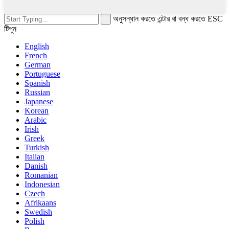
অনুসন্ধান করতে এন্টার বা বন্ধ করতে ESC
টিপুন
English
French
German
Portuguese
Spanish
Russian
Japanese
Korean
Arabic
Irish
Greek
Turkish
Italian
Danish
Romanian
Indonesian
Czech
Afrikaans
Swedish
Polish